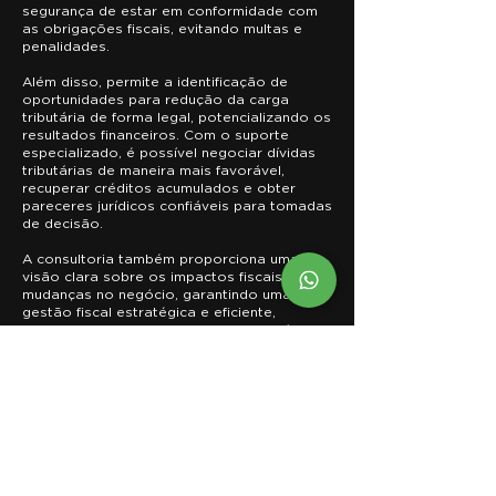
segurança de estar em conformidade com
as obrigações fiscais, evitando multas e
penalidades.
Além disso, permite a identificação de
oportunidades para redução da carga
tributária de forma legal, potencializando os
resultados financeiros. Com o suporte
especializado, é possível negociar dívidas
tributárias de maneira mais favorável,
recuperar créditos acumulados e obter
pareceres jurídicos confiáveis para tomadas
de decisão.
A consultoria também proporciona uma
visão clara sobre os impactos fiscais de
mudanças no negócio, garantindo uma
gestão fiscal estratégica e eficiente,
essencial para o crescimento sustentável e
seguro de pessoas físicas e jurídicas.
FALE CONOSCO